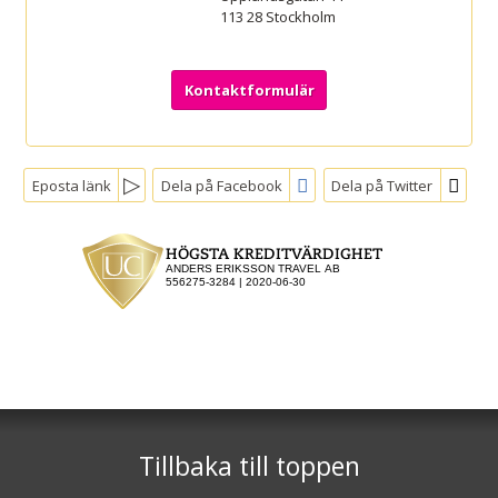
113 28
Stockholm
Kontaktformulär
Eposta länk
Dela på Facebook
Dela på Twitter
Sociala medier
Nyhetsbrev
Jag samtycker till
dataskyddspolicyn.
Läs vår dataskyddspolicy här »
*
Rosa Bussarna
Upplandsgatan 44
113 28
Stockholm
Tillbaka till toppen
Telefon
08 673 25 20
Telefon2
070-524 03 03