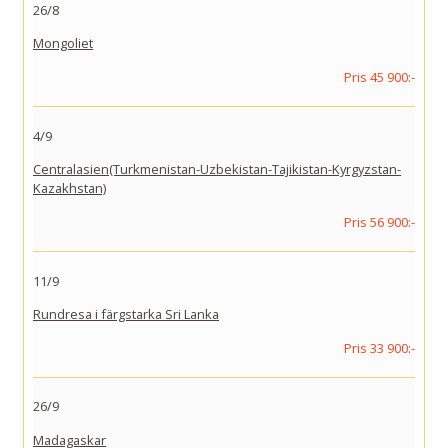
26/8
Mongoliet
Pris 45 900:-
4/9
Centralasien(Turkmenistan-Uzbekistan-Tajikistan-Kyrgyzstan-
Kazakhstan)
Pris 56 900:-
11/9
Rundresa i färgstarka Sri Lanka
Pris 33 900:-
26/9
Madagaskar