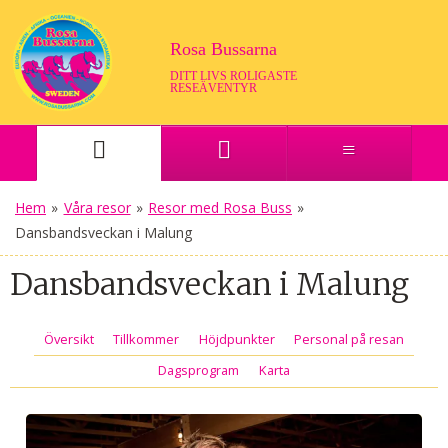
Rosa Bussarna
DITT LIVS ROLIGASTE
RESEÄVENTYR
Hem
»
Våra resor
»
Resor med Rosa Buss
»
Dansbandsveckan i Malung
Dansbandsveckan i Malung
Översikt
Tillkommer
Höjdpunkter
Personal på resan
Dagsprogram
Karta