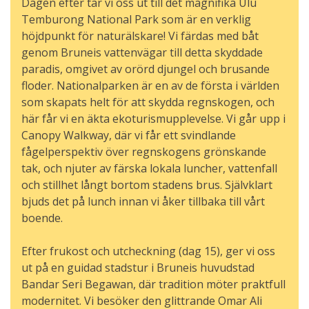
Dagen efter tar vi oss ut till det magnifika Ulu
Temburong National Park som är en verklig
höjdpunkt för naturälskare! Vi färdas med båt
genom Bruneis vattenvägar till detta skyddade
paradis, omgivet av orörd djungel och brusande
floder. Nationalparken är en av de första i världen
som skapats helt för att skydda regnskogen, och
här får vi en äkta ekoturismupplevelse. Vi går upp i
Canopy Walkway, där vi får ett svindlande
fågelperspektiv över regnskogens grönskande
tak, och njuter av färska lokala luncher, vattenfall
och stillhet långt bortom stadens brus. Självklart
bjuds det på lunch innan vi åker tillbaka till vårt
boende.
Efter frukost och utcheckning (dag 15), ger vi oss
ut på en guidad stadstur i Bruneis huvudstad
Bandar Seri Begawan, där tradition möter praktfull
modernitet. Vi besöker den glittrande Omar Ali