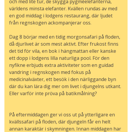
och med lite tur, de skygga pygméelefanterna,
världens minsta elefanter. Kvällen rundas av med
en god middag i lodgens restaurang, där ljudet
från regnskogen ackompanjerar oss.
Dag 8 börjar med en tidig morgonsafari på floden,
då djurlivet är som mest aktivt. Efter frukost finns
det tid för vila, en bok i hängmattan eller kanske
ett dopp i lodgens lilla naturliga pool. För den
nyfikne erbjuds extra aktiviteter som en guidad
vandring i regnskogen med fokus på
medicinalväxter, ett besök i den närliggande byn
där du kan lära dig mer om livet i djungelns utkant.
Eller varför inte pröva på batikmålning?
På eftermiddagen ger vi oss ut på ytterligare en
kvällssafari på floden, där djungeln får en helt
annan karaktär i skymningen. Innan middagen har