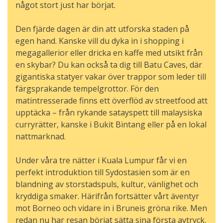
något stort just har börjat.
Den fjärde dagen är din att utforska staden på
egen hand. Kanske vill du dyka in i shopping i
megagallerior eller dricka en kaffe med utsikt från
en skybar? Du kan också ta dig till Batu Caves, där
gigantiska statyer vakar över trappor som leder till
färgsprakande tempelgrottor. För den
matintresserade finns ett överflöd av streetfood att
upptäcka – från rykande satayspett till malaysiska
curryrätter, kanske i Bukit Bintang eller på en lokal
nattmarknad.
Under våra tre nätter i Kuala Lumpur får vi en
perfekt introduktion till Sydostasien som är en
blandning av storstadspuls, kultur, vänlighet och
kryddiga smaker. Härifrån fortsätter vårt äventyr
mot Borneo och vidare in i Bruneis gröna rike. Men
redan nu har resan börjat sätta sina första avtryck.