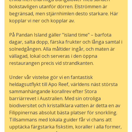
bokstavligen utanför dörren. Elströmmen är
begränsad, men stjärnhimlen desto starkare. Här
kopplar vi ner och kopplar av.
På Pandan Island gäller "island time" – barfota
dagar, salta dopp, färska frukter och långa samtal i
solnedgången. Alla måltider ingår, och maten är
vällagad, lokal och serveras i den öppna
restaurangen precis vid strandkanten.
Under vår vistelse gör vi en fantastisk
heldagsutflykt till Apo Reef, världens näst största
sammanhängande korallrev efter Stora
barriärrevet i Australien. Med sin otroliga
biodiversitet och kristallklara vatten är detta en av
Filippinernas absolut bästa platser för snorkling.
Tillsammans med lokala guider får vi chans att
upptäcka färgstarka fiskstim, koraller i alla former,