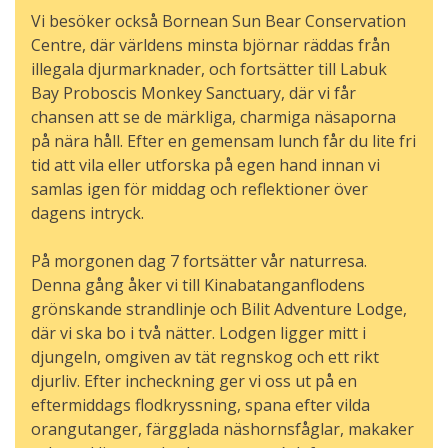
Vi besöker också Bornean Sun Bear Conservation
Centre, där världens minsta björnar räddas från
illegala djurmarknader, och fortsätter till Labuk
Bay Proboscis Monkey Sanctuary, där vi får
chansen att se de märkliga, charmiga näsaporna
på nära håll. Efter en gemensam lunch får du lite fri
tid att vila eller utforska på egen hand innan vi
samlas igen för middag och reflektioner över
dagens intryck.
På morgonen dag 7 fortsätter vår naturresa.
Denna gång åker vi till Kinabatanganflodens
grönskande strandlinje och Bilit Adventure Lodge,
där vi ska bo i två nätter. Lodgen ligger mitt i
djungeln, omgiven av tät regnskog och ett rikt
djurliv. Efter incheckning ger vi oss ut på en
eftermiddags flodkryssning, spana efter vilda
orangutanger, färgglada näshornsfåglar, makaker