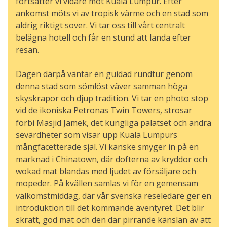
fortsätter vi vidare mot Kuala Lumpur. Efter
ankomst möts vi av tropisk värme och en stad som
aldrig riktigt sover. Vi tar oss till vårt centralt
belägna hotell och får en stund att landa efter
resan.
Dagen därpå väntar en guidad rundtur genom
denna stad som sömlöst väver samman höga
skyskrapor och djup tradition. Vi tar en photo stop
vid de ikoniska Petronas Twin Towers, strosar
förbi Masjid Jamek, det kungliga palatset och andra
sevärdheter som visar upp Kuala Lumpurs
mångfacetterade själ. Vi kanske smyger in på en
marknad i Chinatown, där dofterna av kryddor och
wokad mat blandas med ljudet av försäljare och
mopeder. På kvällen samlas vi för en gemensam
välkomstmiddag, där vår svenska reseledare ger en
introduktion till det kommande äventyret. Det blir
skratt, god mat och den där pirrande känslan av att