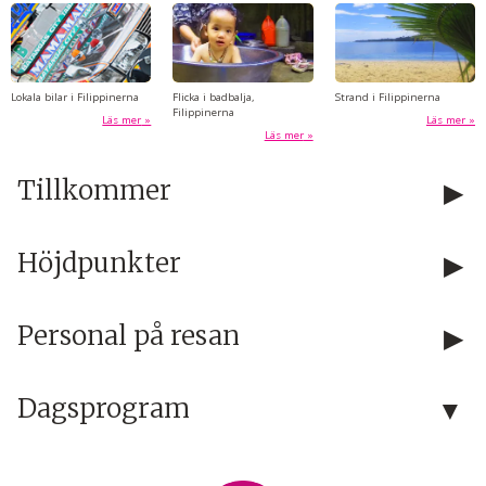
Lokala bilar i Filippinerna
Flicka i badbalja,
Strand i Filippinerna
Filippinerna
Läs mer
Läs mer
Läs mer
Tillkommer
Höjdpunkter
Personal på resan
Dagsprogram