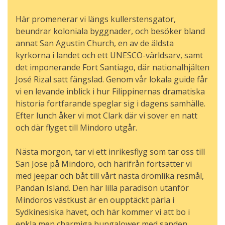
Här promenerar vi längs kullerstensgator,
beundrar koloniala byggnader, och besöker bland
annat San Agustin Church, en av de äldsta
kyrkorna i landet och ett UNESCO-världsarv, samt
det imponerande Fort Santiago, där nationalhjälten
José Rizal satt fängslad. Genom vår lokala guide får
vi en levande inblick i hur Filippinernas dramatiska
historia fortfarande speglar sig i dagens samhälle.
Efter lunch åker vi mot Clark där vi sover en natt
och där flyget till Mindoro utgår.
Nästa morgon, tar vi ett inrikesflyg som tar oss till
San Jose på Mindoro, och härifrån fortsätter vi
med jeepar och båt till vårt nästa drömlika resmål,
Pandan Island. Den här lilla paradisön utanför
Mindoros västkust är en oupptäckt pärla i
Sydkinesiska havet, och här kommer vi att bo i
enkla men charmiga bungalower med sanden