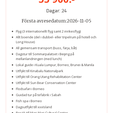
Dagar:
24
Första avresedatum:
2026-11-05
Flyg (3 internationellt flyg samt 2 inrikesflyg)
Allt boende (del i dubbel- eller tripelrum på hotell och
Long House)
All gemensam transport (buss, färja, båt)
Dagstur till Sommarpalatset i Beijing på
mellanlandningen (med lunch)
Lokal guide i Kuala Lumpur, Borneo, Brunei & Manila
Utflykt till Kinabalu Nationalpark
Utflykt till Orang Utang Rehabilitation Center
Utflykt till Sun Bear Conservation Center
Flodsafari i Borneo
Guidad tur på tefabrik i Sabah
Fish spa i Borneo
Dagsutflykt till xxxIsland
Besök till Mari-Mari Cultural Center