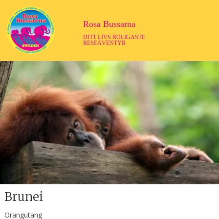
Rosa Bussarna
DITT LIVS ROLIGASTE
RESEÄVENTYR
Brunei
Orangutang