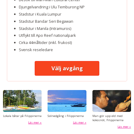
Djungelvandring i Ulu Temburong NP
Stadstur i Kuala Lumpur
Stadstur Bandar Seri Begawan
Stadstur i Manila (Intramuros)
Utflykt till Apo Reef nationalpark
Cirka 44måltider (inkl. frukost)
Svensk reseledare
Välj avgång
Lokala båtar på Filippinerna
Solnedgång i Filippinerna
Man gör upp eld med
kokosnöt, Filippinerna
Läs mer
Läs mer
Läs mer