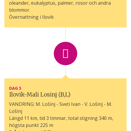
oleander, eukalyptus, palmer, rosor och andra
blommor.
Övernattning i Ilovik
DAG 5
Ilovik-Mali Losinj (B,L)
VANDRING: M. Lošinj - Sveti Ivan - V. Lošinj - M.
Lošinj
Längd 11 km, tid 3 timmar, total stigning 340 m,
högsta punkt 225 m