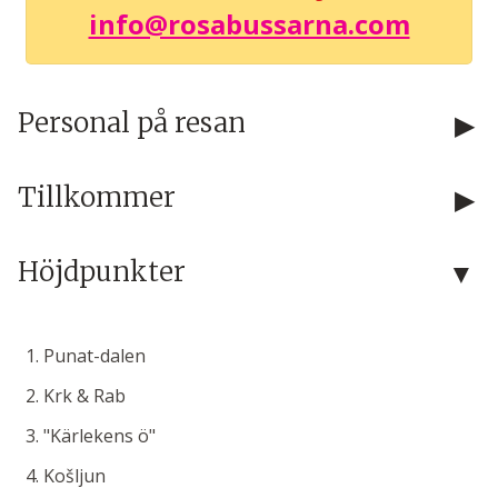
info@rosabussarna.com
Personal på resan
Tillkommer
Höjdpunkter
Punat-dalen
Krk & Rab
"Kärlekens ö"
Košljun