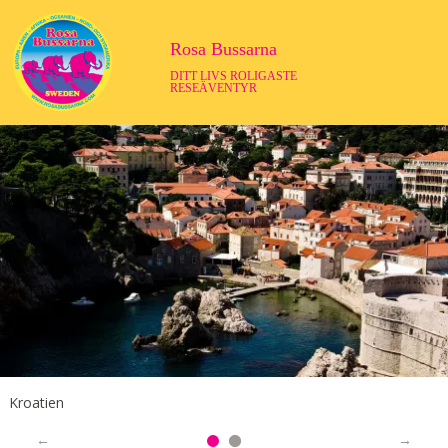
Rosa Bussarna
DITT LIVS ROLIGASTE
RESEÄVENTYR
Kroatien