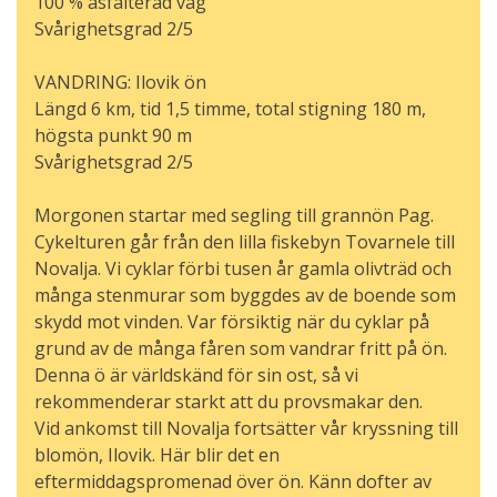
100 % asfalterad väg
Svårighetsgrad 2/5
VANDRING: Ilovik ön
Längd 6 km, tid 1,5 timme, total stigning 180 m,
högsta punkt 90 m
Svårighetsgrad 2/5
Morgonen startar med segling till grannön Pag.
Cykelturen går från den lilla fiskebyn Tovarnele till
Novalja. Vi cyklar förbi tusen år gamla olivträd och
många stenmurar som byggdes av de boende som
skydd mot vinden. Var försiktig när du cyklar på
grund av de många fåren som vandrar fritt på ön.
Denna ö är världskänd för sin ost, så vi
rekommenderar starkt att du provsmakar den.
Vid ankomst till Novalja fortsätter vår kryssning till
blomön, Ilovik. Här blir det en
eftermiddagspromenad över ön. Känn dofter av