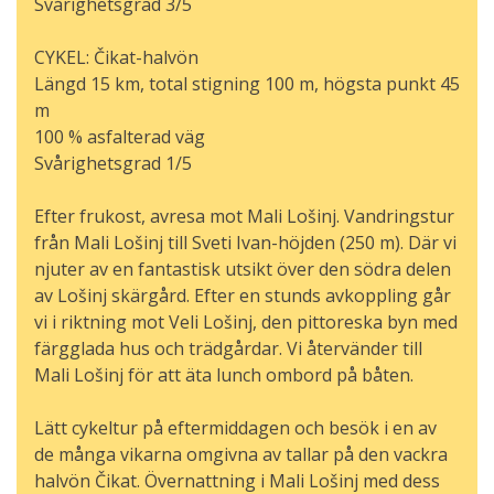
Svårighetsgrad 3/5
CYKEL: Čikat-halvön
Längd 15 km, total stigning 100 m, högsta punkt 45
m
100 % asfalterad väg
Svårighetsgrad 1/5
Efter frukost, avresa mot Mali Lošinj. Vandringstur
från Mali Lošinj till Sveti Ivan-höjden (250 m). Där vi
njuter av en fantastisk utsikt över den södra delen
av Lošinj skärgård. Efter en stunds avkoppling går
vi i riktning mot Veli Lošinj, den pittoreska byn med
färgglada hus och trädgårdar. Vi återvänder till
Mali Lošinj för att äta lunch ombord på båten.
Lätt cykeltur på eftermiddagen och besök i en av
de många vikarna omgivna av tallar på den vackra
halvön Čikat. Övernattning i Mali Lošinj med dess