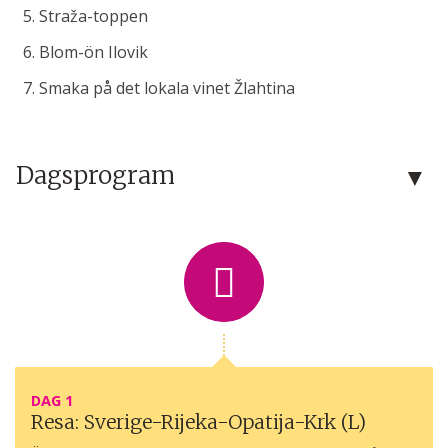
Straža-toppen
Blom-ön Ilovik
Smaka på det lokala vinet Žlahtina
Dagsprogram
DAG 1
Resa: Sverige-Rijeka-Opatija-Krk (L)