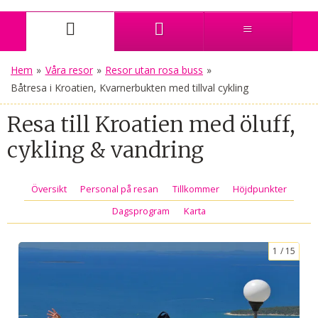
Hem
»
Våra resor
»
Resor utan rosa buss
»
Båtresa i Kroatien, Kvarnerbukten med tillval cykling
Resa till Kroatien med öluff,
cykling & vandring
Översikt
Personal på resan
Tillkommer
Höjdpunkter
Dagsprogram
Karta
1
15