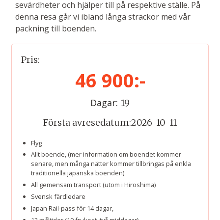
sevärdheter och hjälper till på respektive ställe. På
denna resa går vi ibland långa sträckor med vår
packning till boenden.
Pris:
46 900:-
Dagar:
19
Första avresedatum:
2026-10-11
Flyg
Allt boende, (mer information om boendet kommer
senare, men många nätter kommer tillbringas på enkla
traditionella japanska boenden)
All gemensam transport (utom i Hiroshima)
Svensk färdledare
Japan Rail-pass för 14 dagar,
12 måltider (10 frukost, två middagar)