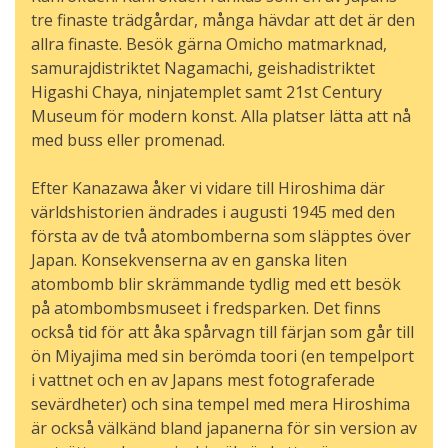
tre finaste trädgårdar, många hävdar att det är den
allra finaste. Besök gärna Omicho matmarknad,
samurajdistriktet Nagamachi, geishadistriktet
Higashi Chaya, ninjatemplet samt 21st Century
Museum för modern konst. Alla platser lätta att nå
med buss eller promenad.
Efter Kanazawa åker vi vidare till Hiroshima där
världshistorien ändrades i augusti 1945 med den
första av de två atombomberna som släpptes över
Japan. Konsekvenserna av en ganska liten
atombomb blir skrämmande tydlig med ett besök
på atombombsmuseet i fredsparken. Det finns
också tid för att åka spårvagn till färjan som går till
ön Miyajima med sin berömda toori (en tempelport
i vattnet och en av Japans mest fotograferade
sevärdheter) och sina tempel med mera Hiroshima
är också välkänd bland japanerna för sin version av