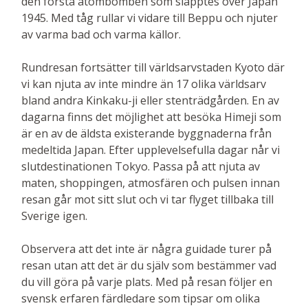
den första atombomben som släpptes över Japan
1945. Med tåg rullar vi vidare till Beppu och njuter
av varma bad och varma källor.
Rundresan fortsätter till världsarvstaden Kyoto där
vi kan njuta av inte mindre än 17 olika världsarv
bland andra Kinkaku-ji eller stenträdgården. En av
dagarna finns det möjlighet att besöka Himeji som
är en av de äldsta existerande byggnaderna från
medeltida Japan. Efter upplevelsefulla dagar når vi
slutdestinationen Tokyo. Passa på att njuta av
maten, shoppingen, atmosfären och pulsen innan
resan går mot sitt slut och vi tar flyget tillbaka till
Sverige igen.
Observera att det inte är några guidade turer på
resan utan att det är du själv som bestämmer vad
du vill göra på varje plats. Med på resan följer en
svensk erfaren färdledare som tipsar om olika