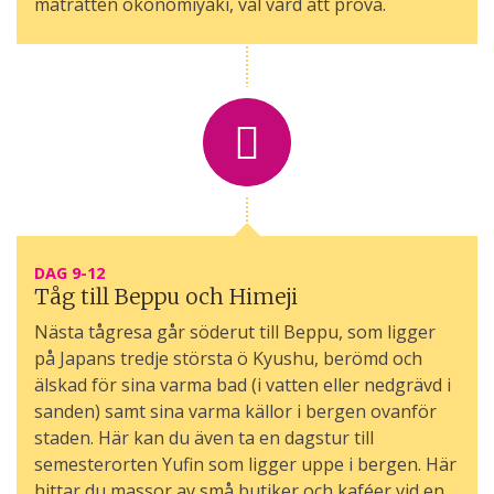
maträtten okonomiyaki, väl värd att pröva.
DAG 9-12
Tåg till Beppu och Himeji
Nästa tågresa går söderut till Beppu, som ligger
på Japans tredje största ö Kyushu, berömd och
älskad för sina varma bad (i vatten eller nedgrävd i
sanden) samt sina varma källor i bergen ovanför
staden. Här kan du även ta en dagstur till
semesterorten Yufin som ligger uppe i bergen. Här
hittar du massor av små butiker och kaféer vid en