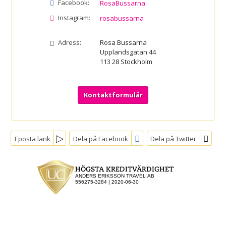
Facebook:
RosaBussarna
Instagram:
rosabussarna
Adress:
Rosa Bussarna
Upplandsgatan 44
113 28
Stockholm
Kontaktformulär
Eposta länk
Dela på Facebook
Dela på Twitter
Sociala medier
Nyhetsbrev
Jag samtycker till
dataskyddspolicyn.
Läs vår dataskyddspolicy här »
*
Rosa Bussarna