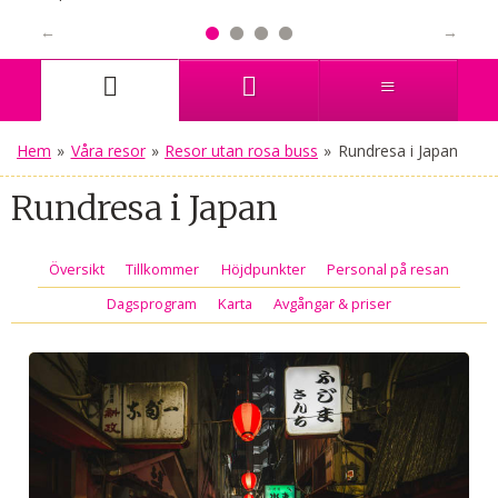
Hem
»
Våra resor
»
Resor utan rosa buss
»
Rundresa i Japan
Rundresa i Japan
Översikt
Tillkommer
Höjdpunkter
Personal på resan
Dagsprogram
Karta
Avgångar & priser