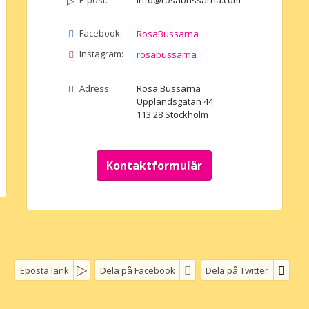
E-post:
info@rosabussarna.com
0:-
Facebook:
RosaBussarna
Instagram:
rosabussarna
0:-
Adress:
Rosa Bussarna
Upplandsgatan 44
113 28
Stockholm
0:-
Kontaktformulär
Eposta länk
Dela på Facebook
Dela på Twitter