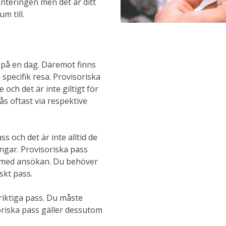
anteringen men det är ditt
m till.
ge på en dag. Däremot finns
n specifik resa. Provisoriska
 och det är inte giltigt för
fås oftast via respektive
s och det är inte alltid de
gångar. Provisoriska pass
d med ansökan. Du behöver
skt pass.
riktiga pass. Du måste
soriska pass gäller dessutom