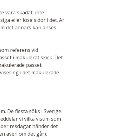
te vara skadat, inte
ga eller lösa sidor i det. Är
som det annars kan anses
som referens vid
passet i makulerat skick. Det
 makulerade passet.
visering i det makulerade
. De flesta söks i Sverige
eddelar vi vilka visum som
under resdagar händer det
nsen även om det går).