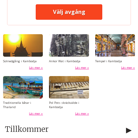
Välj avgång
Solnedgång i Kambodja
Ankor Wat i Kambodja
Tempel i Kambodja
Läs mer
Läs mer
Läs mer
Traditionella båtar i
Pol Pots skräckvälde i
Thailand
Kambodja
Läs mer
Läs mer
Tillkommer