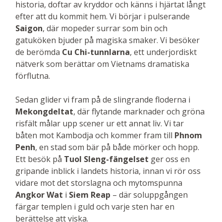
historia, doftar av kryddor och känns i hjärtat långt
efter att du kommit hem. Vi börjar i pulserande
Saigon
, där mopeder surrar som bin och
gatuköken bjuder på magiska smaker. Vi besöker
de berömda
Cu Chi-tunnlarna
, ett underjordiskt
nätverk som berättar om Vietnams dramatiska
förflutna.
Sedan glider vi fram på de slingrande floderna i
Mekongdeltat
, där flytande marknader och gröna
risfält målar upp scener ur ett annat liv. Vi tar
båten mot Kambodja och kommer fram till
Phnom
Penh
, en stad som bär på både mörker och hopp.
Ett besök på
Tuol Sleng-fängelset
ger oss en
gripande inblick i landets historia, innan vi rör oss
vidare mot det storslagna och mytomspunna
Angkor Wat
i
Siem Reap
– där soluppgången
färgar templen i guld och varje sten har en
berättelse att viska.