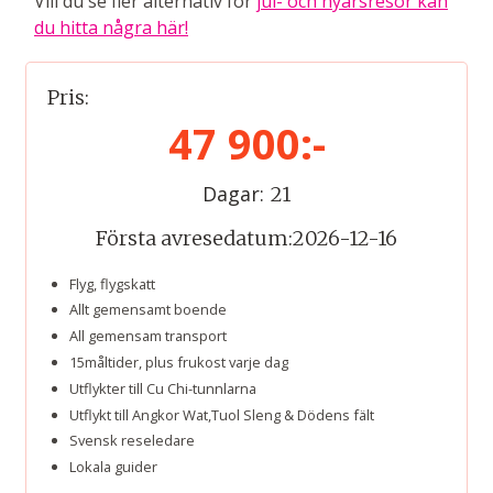
Vill du se fler alternativ för
jul- och nyårsresor kan
du hitta några här!
Pris:
47 900:-
Dagar:
21
Första avresedatum:
2026-12-16
Flyg, flygskatt
Allt gemensamt boende
All gemensam transport
15måltider, plus frukost varje dag
Utflykter till Cu Chi-tunnlarna
Utflykt till Angkor Wat,Tuol Sleng & Dödens fält
Svensk reseledare
Lokala guider