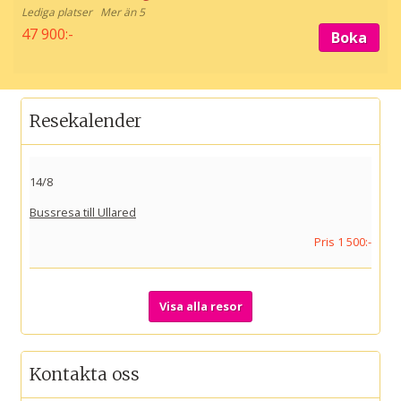
Mer än 5
47 900:-
Boka
Resekalender
14/8
Bussresa till Ullared
Pris 1 500:-
Visa alla resor
Kontakta oss