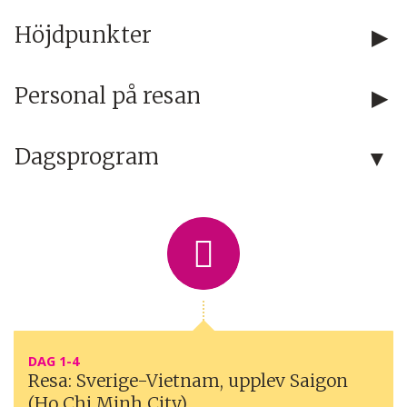
Höjdpunkter
Personal på resan
Dagsprogram
DAG 1-4
Resa: Sverige-Vietnam, upplev Saigon
(Ho Chi Minh City)