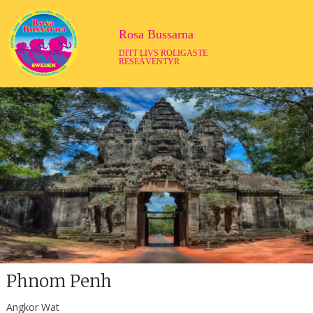
Rosa Bussarna
DITT LIVS ROLIGASTE
RESEÄVENTYR
Phnom Penh
Angkor Wat