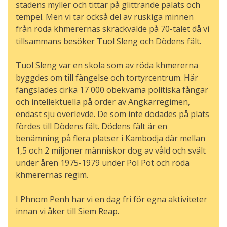
stadens myller och tittar på glittrande palats och
tempel. Men vi tar också del av ruskiga minnen
från röda khmerernas skräckvälde på 70-talet då vi
tillsammans besöker Tuol Sleng och Dödens fält.
Tuol Sleng var en skola som av röda khmererna
byggdes om till fängelse och tortyrcentrum. Här
fängslades cirka 17 000 obekväma politiska fångar
och intellektuella på order av Angkarregimen,
endast sju överlevde. De som inte dödades på plats
fördes till Dödens fält. Dödens fält är en
benämning på flera platser i Kambodja där mellan
1,5 och 2 miljoner människor dog av våld och svält
under åren 1975-1979 under Pol Pot och röda
khmerernas regim.
I Phnom Penh har vi en dag fri för egna aktiviteter
innan vi åker till Siem Reap.