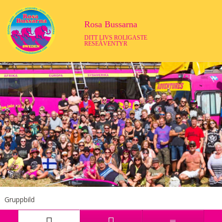
Rosa Bussarna
DITT LIVS ROLIGASTE
RESEÄVENTYR
Gruppbild