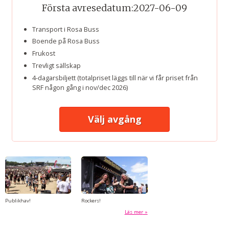
Första avresedatum:
2027-06-09
Transport i Rosa Buss
Boende på Rosa Buss
Frukost
Trevligt sällskap
4-dagarsbiljett (totalpriset läggs till när vi får priset från
SRF någon gång i nov/dec 2026)
Välj avgång
Publikhav!
Rockers!
Läs mer