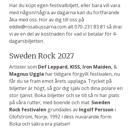
Har du köpt egen festivalbiljett, eller bara vill vara
med någon/några av dagarna kan du fortfarande
åka med oss. Hör av dig till oss på
eddie@rosabussarna.com alt 070-231 83 81 så drar
vi av en del av kostnaden för vad vi betalar för 4-
dagarsbiljetten.
Sweden Rock 2027
Artister som
Def Leppard, KISS, Iron Maiden,
&
Magnus Uggla
har tidigare förgyllt festivalen, nu
får du se fram emot årets upplaga.
Trycket på
biljetter är högt, så gör dig själv och dina polare en
stor tjänst. Boka biljetter och se till så ni har plats
på våra rutter, med boende och mat.
Sweden
Rock Festivalen
grundades av
Ingolf Persson
i
Olofström, Norje, 1992 i dess nuvarande form.
Boka och säkra era platser!