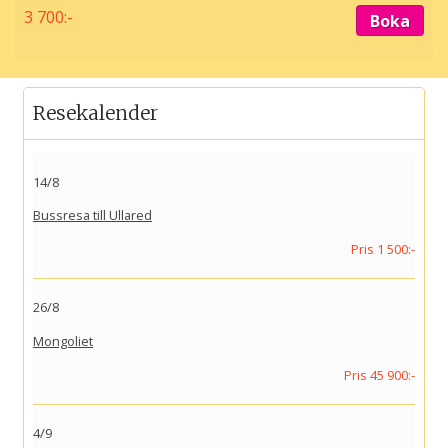
3 700:-
Boka
Resekalender
14/8
Bussresa till Ullared
Pris 1 500:-
26/8
Mongoliet
Pris 45 900:-
4/9