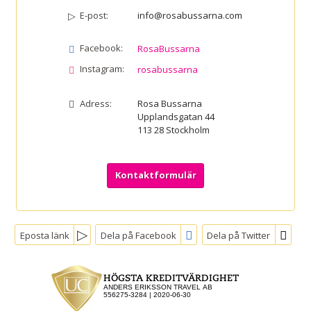
E-post:
info@rosabussarna.com
Facebook:
RosaBussarna
Instagram:
rosabussarna
Adress:
Rosa Bussarna
Upplandsgatan 44
113 28
Stockholm
Kontaktformulär
Eposta länk
Dela på Facebook
Dela på Twitter
Sociala medier
Nyhetsbrev