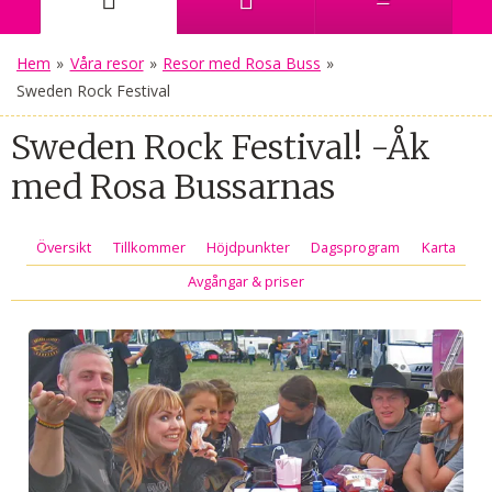
Hem
»
Våra resor
»
Resor med Rosa Buss
»
Sweden Rock Festival
Sweden Rock Festival! -Åk
med Rosa Bussarnas
Översikt
Tillkommer
Höjdpunkter
Dagsprogram
Karta
Avgångar & priser