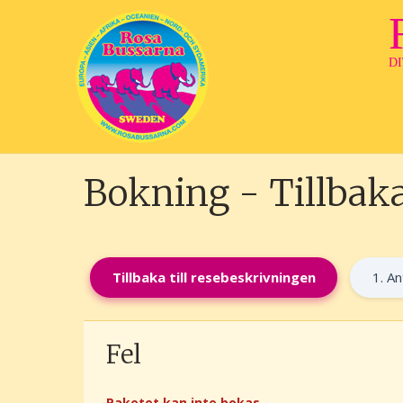
D
Bokning - Tillbaka
Tillbaka till resebeskrivningen
1. A
Fel
Paketet kan inte bokas